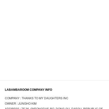
LABAMBAROOM COMPANY INFO
COMPANY : THANKS TO MY DAUGHTERS INC
OWNER : JUNGHO KIM
ADDRESS : 7F 36, GYEONGDAE-RO, DONG-GU, DAEGU, REPUBLIC OF