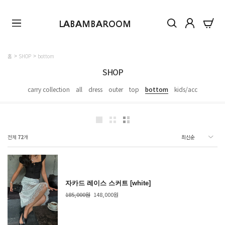
LABAMBAROOM
홈
SHOP
bottom
SHOP
carry collection
all
dress
outer
top
bottom
kids/acc
전체
72
개
자카드 레이스 스커트 [white]
185,000원
148,000원