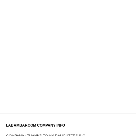
LABAMBAROOM COMPANY INFO
COMPANY : THANKS TO MY DAUGHTERS INC