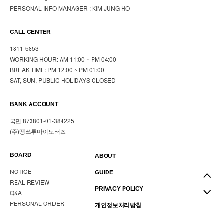
PERSONAL INFO MANAGER : KIM JUNG HO
CALL CENTER
1811-6853
WORKING HOUR: AM 11:00 ~ PM 04:00
BREAK TIME: PM 12:00 ~ PM 01:00
SAT, SUN, PUBLIC HOLIDAYS CLOSED
BANK ACCOUNT
국민 873801-01-384225
(주)땡쓰투마이도터즈
BOARD
ABOUT
NOTICE
GUIDE
REAL REVIEW
PRIVACY POLICY
Q&A
PERSONAL ORDER
개인정보처리방침