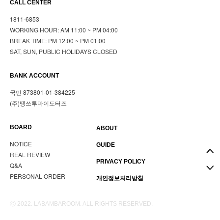
CALL CENTER
1811-6853
WORKING HOUR: AM 11:00 ~ PM 04:00
BREAK TIME: PM 12:00 ~ PM 01:00
SAT, SUN, PUBLIC HOLIDAYS CLOSED
BANK ACCOUNT
국민 873801-01-384225
(주)땡쓰투마이도터즈
BOARD
ABOUT
NOTICE
GUIDE
REAL REVIEW
PRIVACY POLICY
Q&A
PERSONAL ORDER
개인정보처리방침
Ⓒ 2022. LABAMBAROOM. ALL RIGHTS RESERVED.