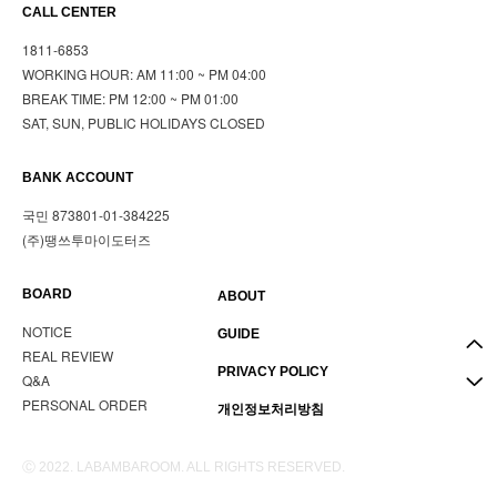
CALL CENTER
1811-6853
WORKING HOUR: AM 11:00 ~ PM 04:00
BREAK TIME: PM 12:00 ~ PM 01:00
SAT, SUN, PUBLIC HOLIDAYS CLOSED
BANK ACCOUNT
국민 873801-01-384225
(주)땡쓰투마이도터즈
BOARD
ABOUT
NOTICE
GUIDE
REAL REVIEW
PRIVACY POLICY
Q&A
PERSONAL ORDER
개인정보처리방침
Ⓒ 2022. LABAMBAROOM. ALL RIGHTS RESERVED.